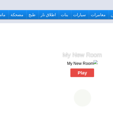
مغامرات
سيارات
بنات
اطلاق نار
طبخ
مضحكة
ماتش
My New Room
Play