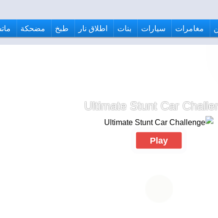
مغامرات
سيارات
بنات
اطلاق نار
طبخ
مضحكة
ماتش
Ultimate Stunt Car Challe
Play