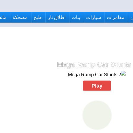
مغامرات
سيارات
بنات
اطلاق نار
طبخ
مضحكة
ماتش
Mega Ramp Car Stunts
Play