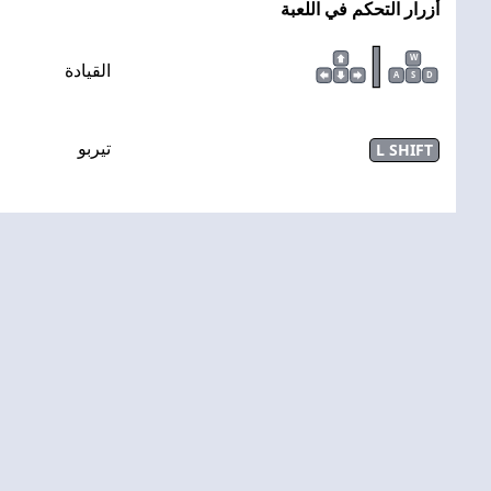
أزرار التحكم في اللعبة
|
W
القيادة
A
S
D
L SHIFT
تيربو