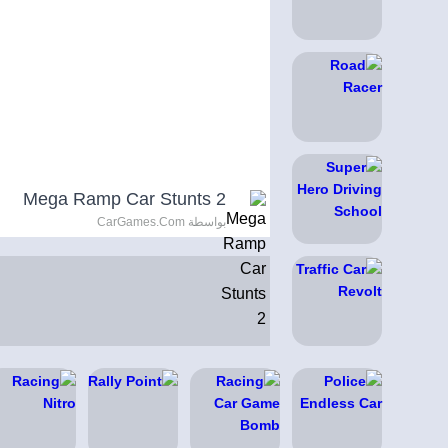
Mega Ramp Car Stunts 2
بواسطة CarGames.Com