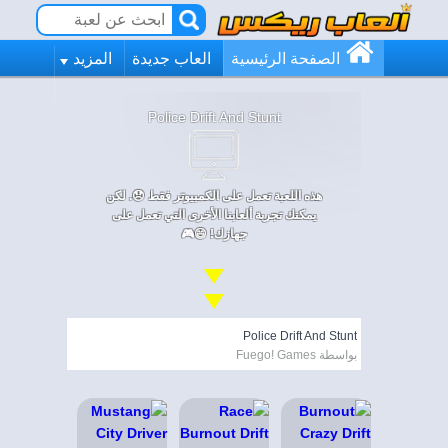
الصفحة الرئيسية
العاب جديدة
المزيد
Police Drift And Stunt
هذه اللعبة تعمل على الكمبيوتر فقط 😞. لكن
يمكنك تجربة ألعابنا الأخرى التي تعمل على
جهازك! 😄🎮
Police Drift And Stunt
بواسطة Fuego! Games