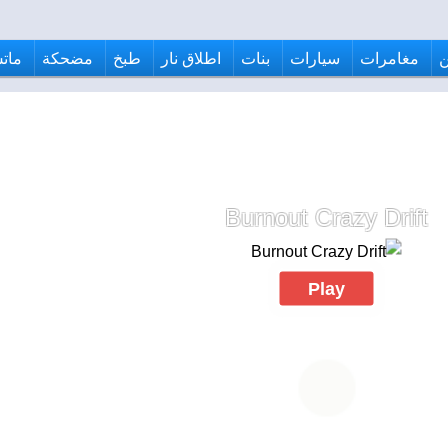
مغامرات
سيارات
بنات
اطلاق نار
طبخ
مضحكة
ماتش
Burnout Crazy Drift
Play