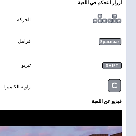
أزرار التحكم في اللعبة
W
الحركة
A
S
D
Spacebar
فرامل
SHIFT
تيربو
C
زاوية الكاميرا
فيديو عن اللعبة