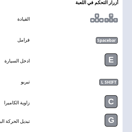
أزرار التحكم في اللعبة
W
القيادة
A
S
D
Spacebar
فرامل
E
ادخل السيارة
L SHIFT
تيربو
C
زاوية الكاميرا
G
تبديل الحركة الب