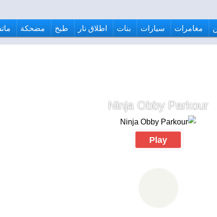
مغامرات
سيارات
بنات
اطلاق نار
طبخ
مضحكة
ماتش
Ninja Obby Parkour
Play