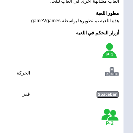
ألعاب مشابهة أخرى في العاب نينجا.
مطور اللعبة
هذه اللعبة تم تطويرها بواسطة gameVgames
أزرار التحكم في اللعبة
1-P
W
الحركة
A
S
D
Spacebar
قفز
2-P