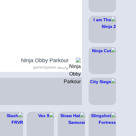
Ninja Obby Parkour
بواسطة gameVgames