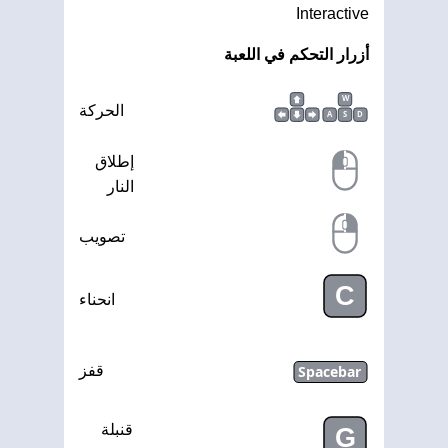
Interactive
أزرار التحكم في اللعبة
W
الحركة
A
S
D
إطلاق
النار
تصويب
C
انحناء
Spacebar
قفز
قنبلة
G