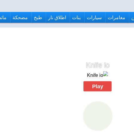
مغامرات
سيارات
بنات
اطلاق نار
طبخ
مضحكة
ماتش
Knife io
Play