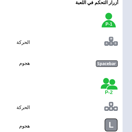
أزرار التحكم في اللعبة
1-P
W
الحركة
A
S
D
Spacebar
هجوم
2-P
الحركة
L
هجوم