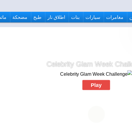
مغامرات
سيارات
بنات
اطلاق نار
طبخ
مضحكة
ماتش
Celebrity Glam Week Chal
Play