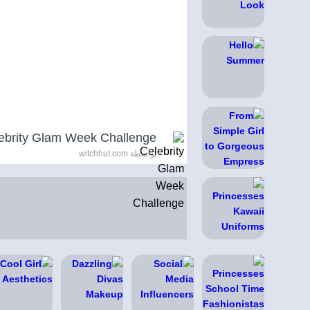
ebrity Glam Week Challenge
بواسطة witchhut.com