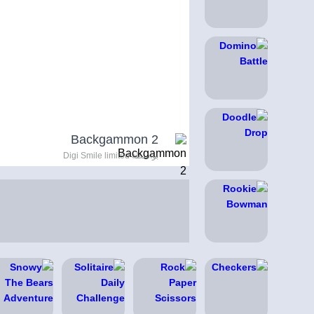
Backgammon 2
بواسطة Digi Smile limited