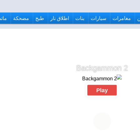
مغامرات
سيارات
بنات
اطلاق نار
طبخ
مضحكة
ماتش
Backgammon 2
Play