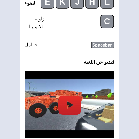
E
K
J
H
L
الضوء
زاوية
C
الكاميرا
Spacebar
فرامل
فيديو عن اللعبة