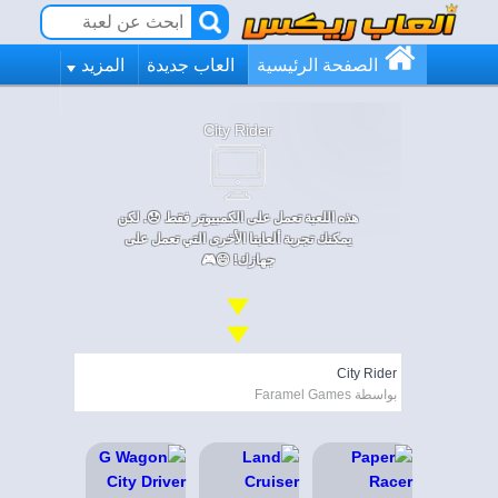
الصفحة الرئيسية
العاب جديدة
المزيد
City Rider
هذه اللعبة تعمل على الكمبيوتر فقط 😞. لكن
يمكنك تجربة ألعابنا الأخرى التي تعمل على
جهازك! 😄🎮
City Rider
بواسطة Faramel Games