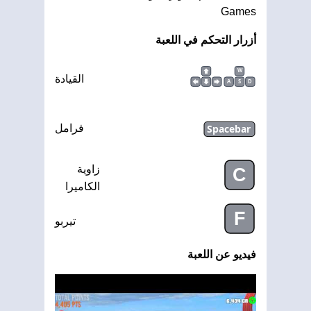
Games
أزرار التحكم في اللعبة
W
القيادة
A
S
D
Spacebar
فرامل
زاوية
C
الكاميرا
F
تيربو
فيديو عن اللعبة