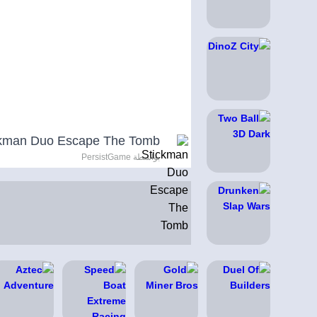
ckman Duo Escape The Tomb
بواسطة PersistGame