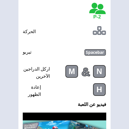
2-P
الحركة
Spacebar
تيربو
&
اركل الدراجين
M
N
الآخرين
إعادة
H
الظهور
فيديو عن اللعبة