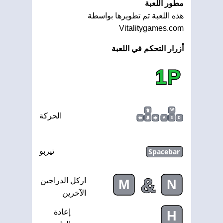
مطور اللعبة
هذه اللعبة تم تطويرها بواسطة
Vitalitygames.com
أزرار التحكم في اللعبة
1P
W
الحركة
A
S
D
Spacebar
تيربو
&
اركل الدراجين
M
N
الآخرين
إعادة
H