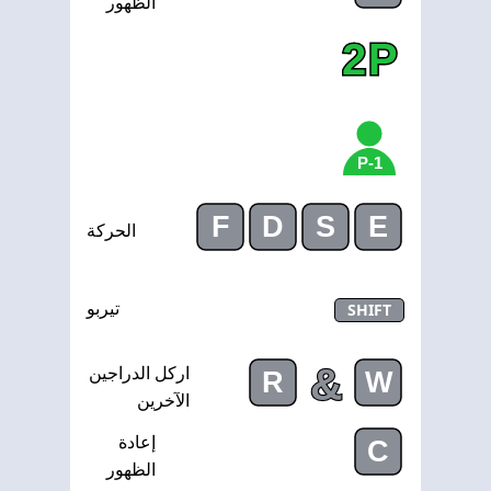
الظهور
2P
1-P
F
D
S
E
الحركة
SHIFT
تيربو
&
اركل الدراجين
R
W
الآخرين
إعادة
C
الظهور