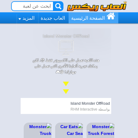
الصفحة الرئيسية
العاب جديدة
المزيد
Island Monster OffRoad
هذه اللعبة تعمل على الكمبيوتر فقط 😞. لكن
يمكنك تجربة ألعابنا الأخرى التي تعمل على
جهازك! 😄🎮
Island Monster OffRoad
بواسطة RHM Interactive