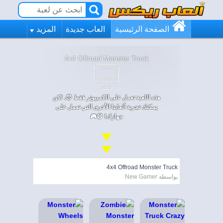
الصفحة الرئيسية
العاب جديدة
المزيد
4x4 Offroad Monster Truck
هذه اللعبة تعمل على الكمبيوتر فقط 😞. لكن
يمكنك تجربة ألعابنا الأخرى التي تعمل على
جهازك! 😄🎮
4x4 Offroad Monster Truck
بواسطة New Gamer