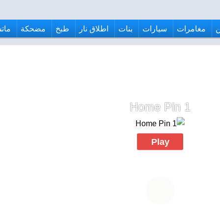
مغامرات
سيارات
بنات
اطلاق نار
طبخ
مضحكة
ماتش
Home Pin 1
Play