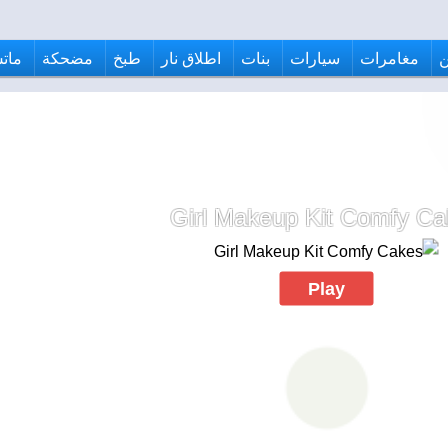
مغامرات
سيارات
بنات
اطلاق نار
طبخ
مضحكة
ماتش
Girl Makeup Kit Comfy Ca
Play