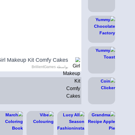
irl Makeup Kit Comfy Cakes
بواسطة BrillientGames