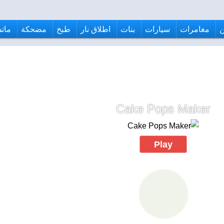
مغامرات
سيارات
بنات
اطلاق نار
طبخ
مضحكة
ماتش
Cake Pops Maker
Play