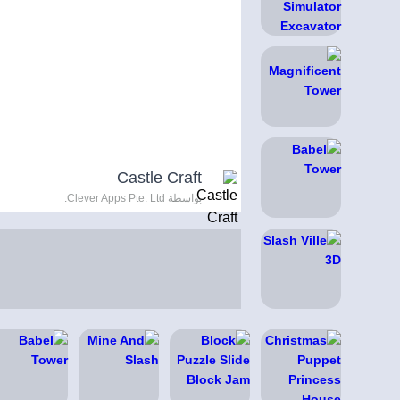
Castle Craft
بواسطة Clever Apps Pte. Ltd.