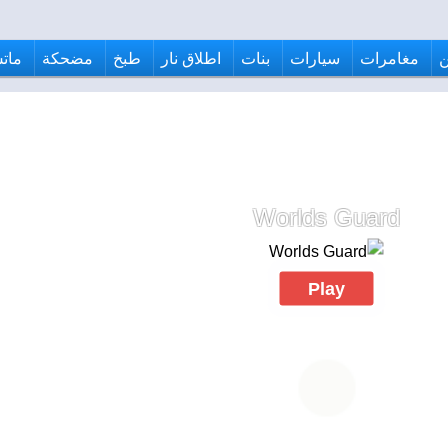
مغامرات
سيارات
بنات
اطلاق نار
طبخ
مضحكة
ماتش
Worlds Guard
Play