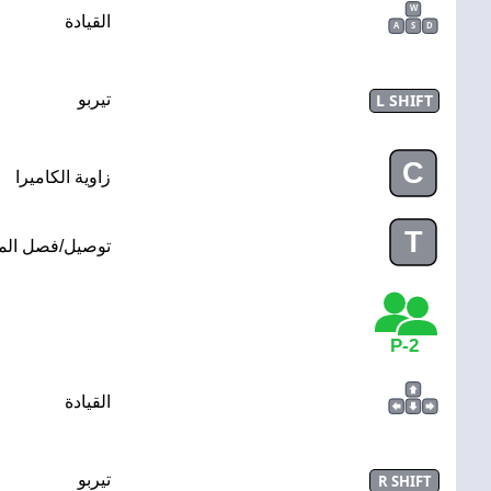
W
القيادة
A
S
D
L SHIFT
تيربو
C
زاوية الكاميرا
T
توصيل/فصل الم
2-P
القيادة
تيربو
R SHIFT