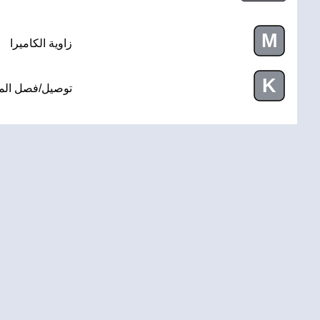
M
زاوية الكاميرا
K
توصيل/فصل الم