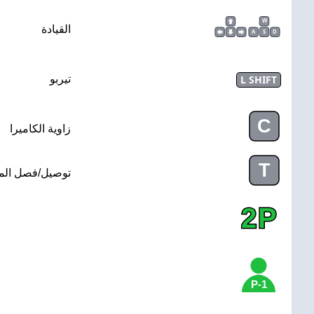
W
القيادة
A
S
D
L SHIFT
تيربو
C
زاوية الكاميرا
T
توصيل/فصل الم
2P
1-P