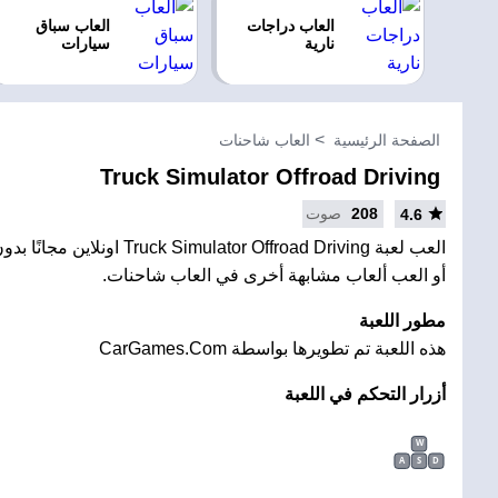
العاب دراجات
العاب سباق
نارية
سيارات
الصفحة الرئيسية
العاب شاحنات
Truck Simulator Offroad Driving
208
صوت
4.6
العب لعبة Simulator Offroad Driving
أو العب ألعاب مشابهة أخرى في العاب شاحنات.
مطور اللعبة
هذه اللعبة تم تطويرها بواسطة CarGames.Com
أزرار التحكم في اللعبة
W
A
S
D