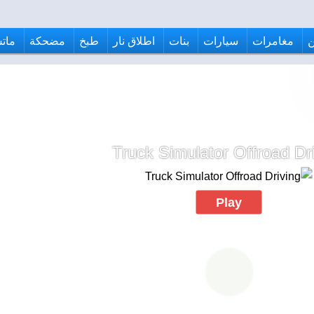
مغامرات
سيارات
بنات
اطلاق نار
طبخ
مضحكة
ماتش
Truck Simulator Offroad Dr
Play