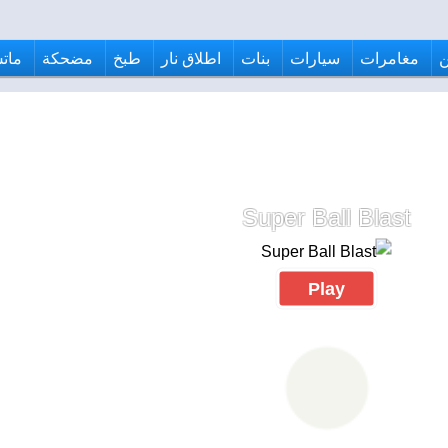
مغامرات
سيارات
بنات
اطلاق نار
طبخ
مضحكة
ماتش
Super Ball Blast
Play