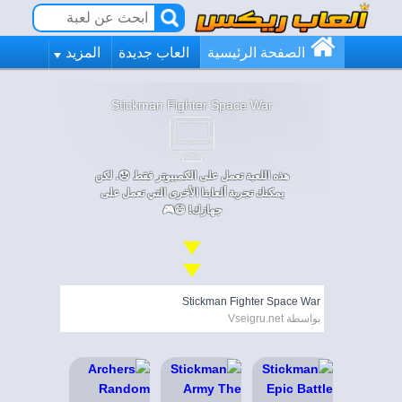
الصفحة الرئيسية
العاب جديدة
المزيد
Stickman Fighter Space War
هذه اللعبة تعمل على الكمبيوتر فقط 😞. لكن
يمكنك تجربة ألعابنا الأخرى التي تعمل على
جهازك! 😄🎮
Stickman Fighter Space War
بواسطة Vseigru.net