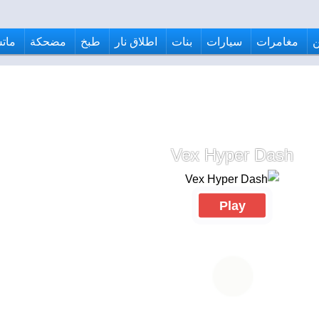
مغامرات
سيارات
بنات
اطلاق نار
طبخ
مضحكة
ماتش
Vex Hyper Dash
Play