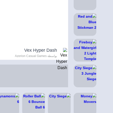
Vex Hyper Dash
بواسطة Azerion Casual Games