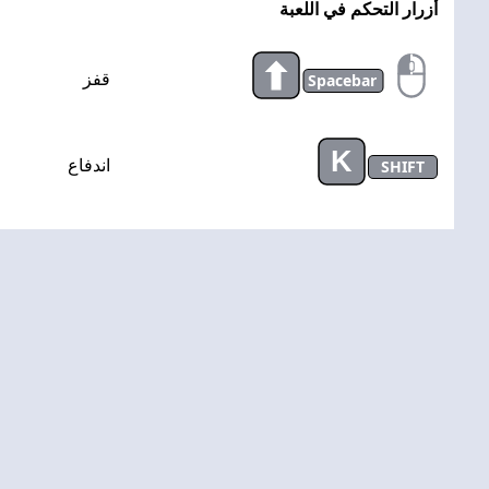
أزرار التحكم في اللعبة
Spacebar
قفز
K
SHIFT
اندفاع