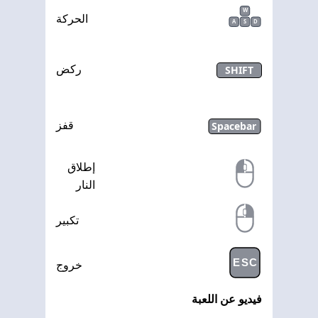
W
الحركة
A
S
D
SHIFT
ركض
Spacebar
قفز
إطلاق
النار
تكبير
ESC
خروج
فيديو عن اللعبة