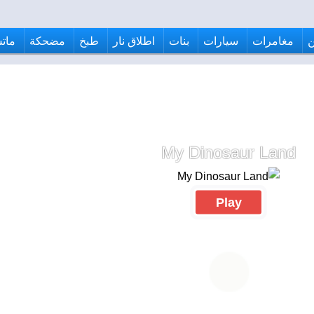
مغامرات
سيارات
بنات
اطلاق نار
طبخ
مضحكة
ماتش
My Dinosaur Land
Play