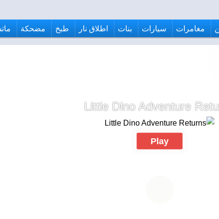
مغامرات
سيارات
بنات
اطلاق نار
طبخ
مضحكة
ماتش
Little Dino Adventure Ret
Play