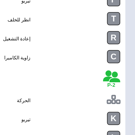
تيربو
T
انظر للخلف
R
إعادة التشغيل
C
زاوية الكاميرا
2-P
الحركة
K
تيربو