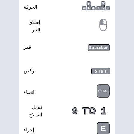
W
الحركة
A
S
D
إطلاق
النار
Spacebar
قفز
SHIFT
ركض
CTRL
انحناء
تبديل
9
TO
1
السلاح
E
إجراء