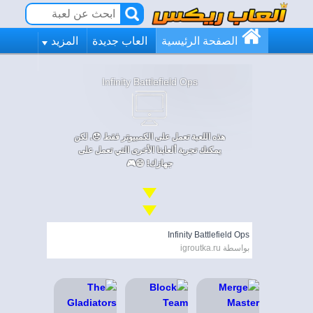
الصفحة الرئيسية
العاب جديدة
المزيد
Infinity Battlefield Ops
هذه اللعبة تعمل على الكمبيوتر فقط 😞. لكن
يمكنك تجربة ألعابنا الأخرى التي تعمل على
جهازك! 😄🎮
Infinity Battlefield Ops
بواسطة igroutka.ru