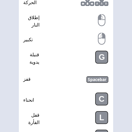
الحركة
A
S
D
إطلاق
النار
تكبير
قنبلة
G
يدوية
Spacebar
قفز
C
انحناء
قفل
L
الفأرة