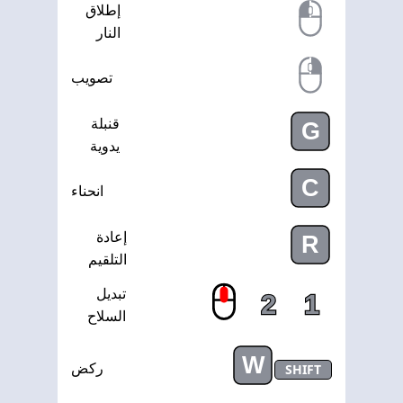
إطلاق
النار
تصويب
قنبلة
G
يدوية
C
انحناء
إعادة
R
التلقيم
تبديل
2
1
السلاح
W
SHIFT
ركض