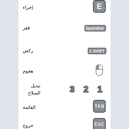
E
إجراء
Spacebar
قفز
L SHIFT
ركض
هجوم
تبديل
3
2
1
السلاح
TAB
القائمة
ESC
خروج