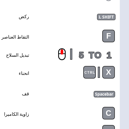
L SHIFT
ركض
F
التقاط العناصر
|
5
TO
1
تبديل السلاح
|
X
CTRL
انحناء
Spacebar
قف
C
زاوية الكاميرا