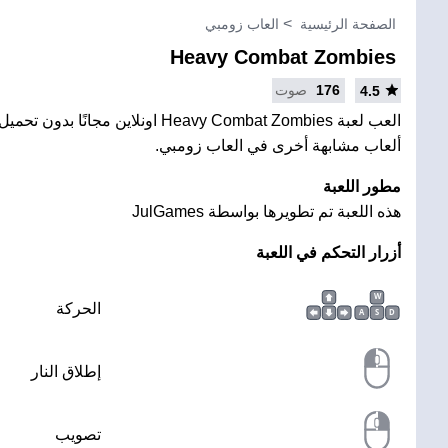
الصفحة الرئيسية
العاب زومبي
Heavy Combat Zombies
176
صوت
4.5
العب لعبة Heavy Combat Zombies اونلاين مج
ألعاب مشابهة أخرى في العاب زومبي.
مطور اللعبة
هذه اللعبة تم تطويرها بواسطة JulGames
أزرار التحكم في اللعبة
W
الحركة
A
S
D
إطلاق النار
تصويب