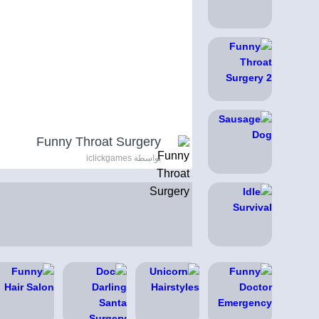
Funny Throat Surgery
بواسطة iclickgames