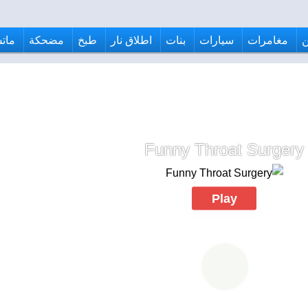
مغامرات
سيارات
بنات
اطلاق نار
طبخ
مضحكة
ماتش
Funny Throat Surgery
Play