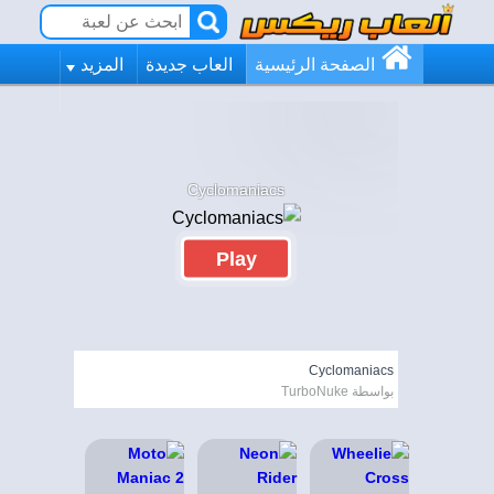
الصفحة الرئيسية
العاب جديدة
المزيد
Cyclomaniacs
Play
Cyclomaniacs
بواسطة TurboNuke