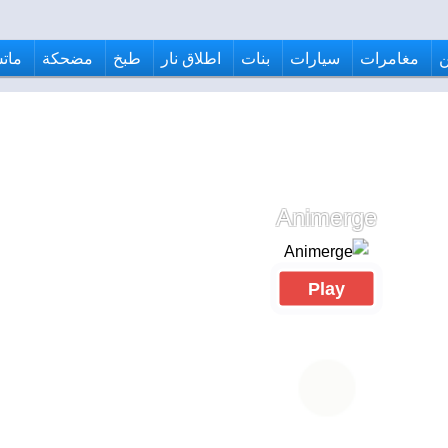
مغامرات
سيارات
بنات
اطلاق نار
طبخ
مضحكة
ماتش
Animerge
Play