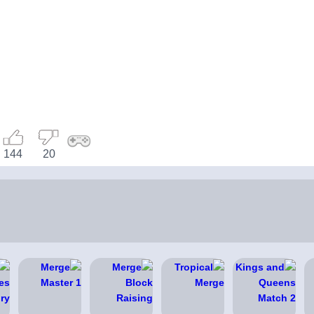
144
20