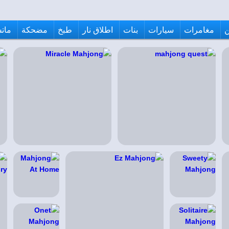
مغامرات
سيارات
بنات
اطلاق نار
طبخ
مضحكة
ماتش