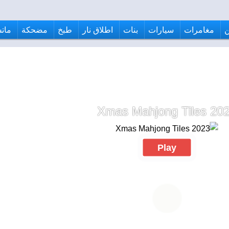
مغامرات
سيارات
بنات
اطلاق نار
طبخ
مضحكة
ماتش
Xmas Mahjong Tiles 20
Play