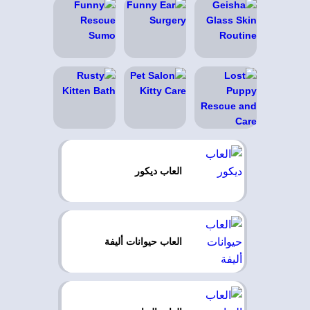
العاب ديكور
العاب حيوانات أليفة