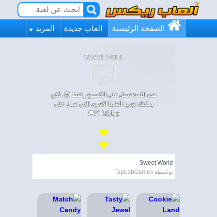
الصفحة الرئيسية
العاب جديدة
المزيد
Sweet World
هذه اللعبة تعمل على الكمبيوتر فقط 😞. لكن
يمكنك تجربة ألعابنا الأخرى التي تعمل على
جهازك! 😄🎮
Sweet World
بواسطة TapLabGames