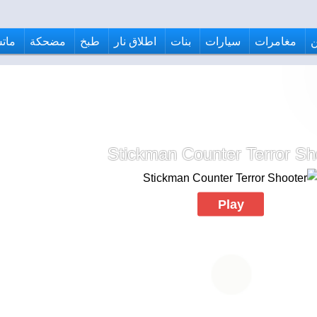
مغامرات
سيارات
بنات
اطلاق نار
طبخ
مضحكة
ماتش
Stickman Counter Terror Sh
Play