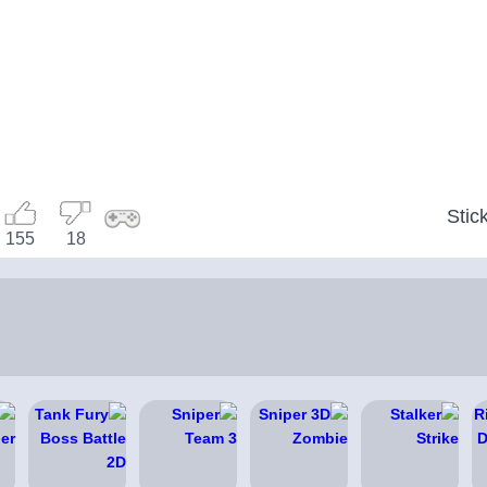
Stic
155
18