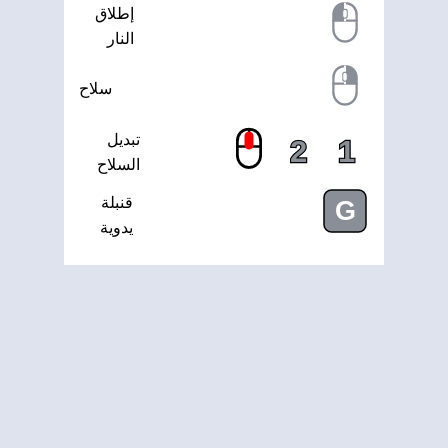
إطلاق
النار
سلاح
تبديل
2
1
السلاح
قنبلة
G
يدوية