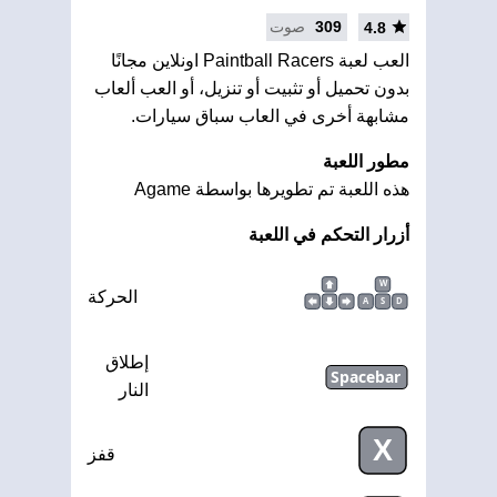
309
صوت
4.8
العب لعبة Paintball Racers اونلاين مجانًا
بدون تحميل أو تثبيت أو تنزيل، أو العب ألعاب
مشابهة أخرى في العاب سباق سيارات.
مطور اللعبة
هذه اللعبة تم تطويرها بواسطة Agame
أزرار التحكم في اللعبة
W
الحركة
A
S
D
إطلاق
Spacebar
النار
X
قفز