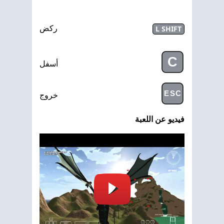
L SHIFT
ركض
C
أسفل
ESC
خروج
فيديو عن اللعبة