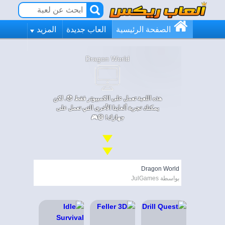
الصفحة الرئيسية
العاب جديدة
المزيد
Dragon World
هذه اللعبة تعمل على الكمبيوتر فقط 😞. لكن
يمكنك تجربة ألعابنا الأخرى التي تعمل على
جهازك! 😄🎮
Dragon World
بواسطة JulGames