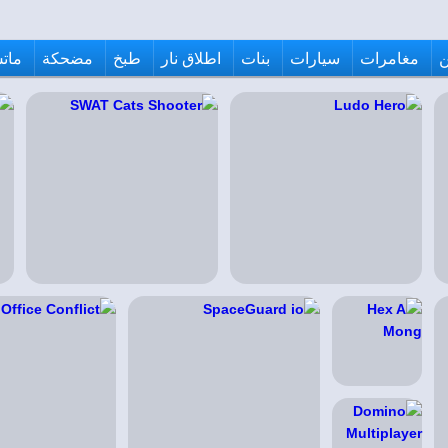
مغامرات
سيارات
بنات
اطلاق نار
طبخ
مضحكة
ماتش