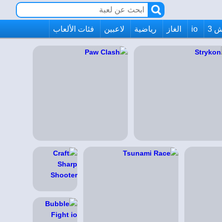
 3
io
الغاز
رياضية
لاعبين
فئات الألعاب