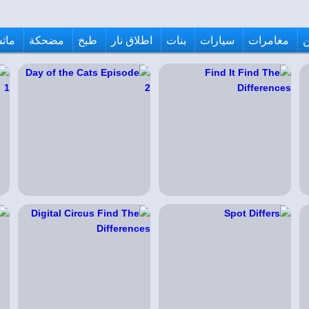
مغامرات
سيارات
بنات
اطلاق نار
طبخ
مضحكة
ماتش